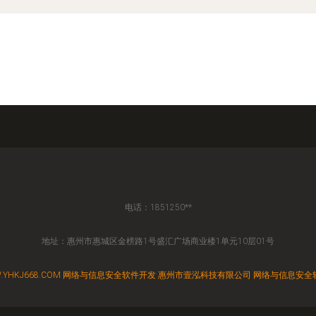
电话：1851250**
地址：惠州市惠城区金榜路1号盛汇广场商业楼1单元10层01号
YHKJ668.COM
网络与信息安全软件开发
惠州市壹泓科技有限公司
网络与信息安全